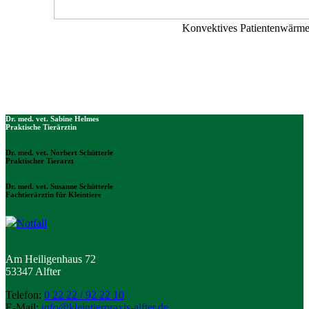
Konvektives Patientenwärm
Dr. med. vet. Sabine Helmes
Praktische Tierärztin
Dr. med. vet. Norbert Schütterle
Praktischer Tierarzt
Dr.
med. vet. Susanne Schütterle
Fachtierärztin für Kleintiere
Notfall
Am Heiligenhaus 72
53347 Alfter
Telefon:
0 22 22 / 92 22 10
E-Mail:
info@kleintierpraxis-alfter.de