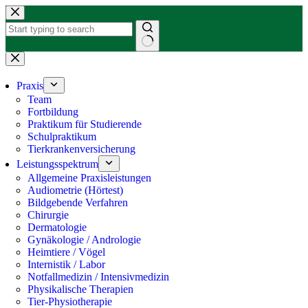
Zum
Inhalt
springen
Keine
Ergebnisse
Praxis
Team
Fortbildung
Praktikum für Studierende
Schulpraktikum
Tierkrankenversicherung
Leistungsspektrum
Allgemeine Praxisleistungen
Audiometrie (Hörtest)
Bildgebende Verfahren
Chirurgie
Dermatologie
Gynäkologie / Andrologie
Heimtiere / Vögel
Internistik / Labor
Notfallmedizin / Intensivmedizin
Physikalische Therapien
Tier-Physiotherapie