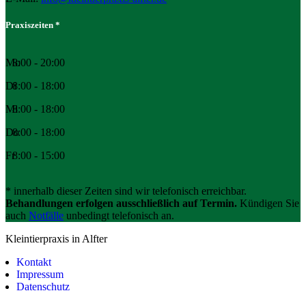
Praxiszeiten *
Mo
8:00 - 20:00
Di
8:00 - 18:00
Mi
8:00 - 18:00
Do
8:00 - 18:00
Fr
8:00 - 15:00
* innerhalb dieser Zeiten sind wir telefonisch erreichbar.
Behandlungen erfolgen ausschließlich auf Termin.
Kündigen Sie
auch
Notfälle
unbedingt telefonisch an.
Kleintierpraxis in Alfter
Kontakt
Impressum
Datenschutz